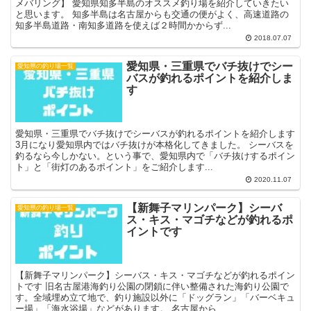
メバリング】 愛知県知多半島のオススメ釣り場を紹介していきたい
と思います。 知多半島は名古屋からも交通の便がよく、高速道路の
知多半島道路・南知多道路を使えば２時間かからず...
2018.07.07
愛知県・三重県でバチ抜けでシー
愛知県の釣り場一覧
バスが釣れるポイントを紹介しま
す
愛知県・三重県でバチ抜けでシーバスが釣れるポイントを紹介します
3月になり愛知県内ではバチ抜けが本格化してきました。 シーバスを
釣るなら今しかない。という事で、愛知県内で「バチ抜けするポイン
ト」と「街灯のあるポイント」をご紹介します...
2020.11.07
【新舞子マリンパーク】シーバ
愛知県の釣り場一覧
ス・キス・マゴチなどが釣れるポ
イントです
【新舞子マリンパーク】シーバス・キス・マゴチなどが釣れるポイン
トです 旧名古屋港海釣り公園の閉鎖に伴い整備された海釣り公園で
す。全域埋め立て地で、釣り施設以外に「ドッグラン」「バーベキュ
ー場」「海水浴場」などがあります。 名古屋から...