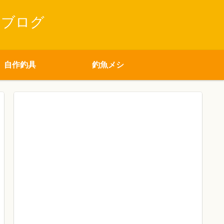
りブログ
自作釣具
釣魚メシ