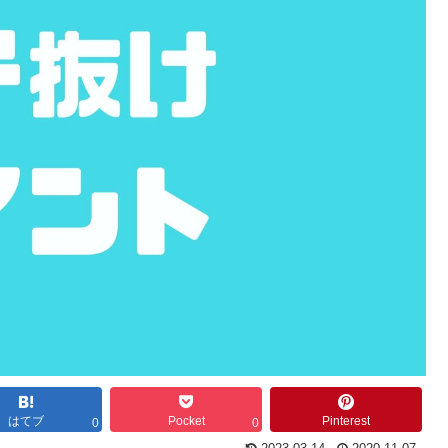
はてブ
Pocket
Pinterest
0
0