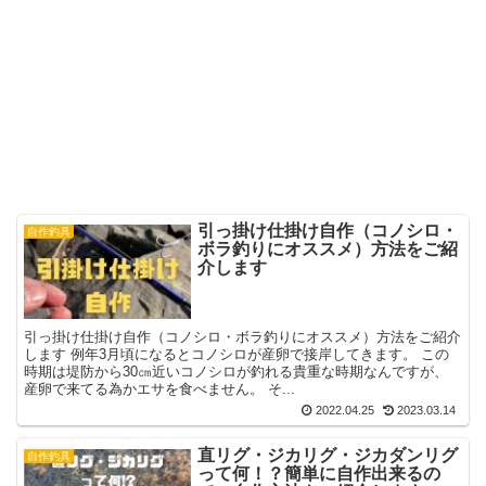
引っ掛け仕掛け自作（コノシロ・
自作釣具
ボラ釣りにオススメ）方法をご紹
介します
引っ掛け仕掛け自作（コノシロ・ボラ釣りにオススメ）方法をご紹介
します 例年3月頃になるとコノシロが産卵で接岸してきます。 この
時期は堤防から30㎝近いコノシロが釣れる貴重な時期なんですが、
産卵で来てる為かエサを食べません。 そ...
2022.04.25
2023.03.14
直リグ・ジカリグ・ジカダンリグ
自作釣具
って何！？簡単に自作出来るの