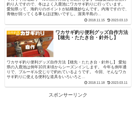
釣り人ですので、冬はよく入鹿池にワカサギ釣りに行っています。
愛知県って、海釣りのポイントが結構微妙なんです。内海ですので、
青物が回ってくる事もほぼ無いですし。渥美半島の...
2018.11.15
2023.03.13
ワカサギ釣り便利グッズ自作方法
自作釣具
【穂先・たたき台・針外し】
ワカサギ釣り便利グッズ自作方法【穂先・たたき台・針外し】 愛知
県の入鹿池は例年10月末頃からシーズンインします。 今年も例年通
りで、ブルーギル交じりで釣れているようです。 今回、そんなワカ
サギ釣りに使える便利な道具をいろいろと...
2018.11.18
2023.03.11
スポンサーリンク