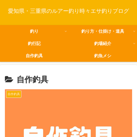
愛知県・三重県のルアー釣り時々エサ釣りブログ
釣り
釣り方・仕掛け・道具
釣行記
釣場紹介
自作釣具
釣魚メシ
自作釣具
自作釣具