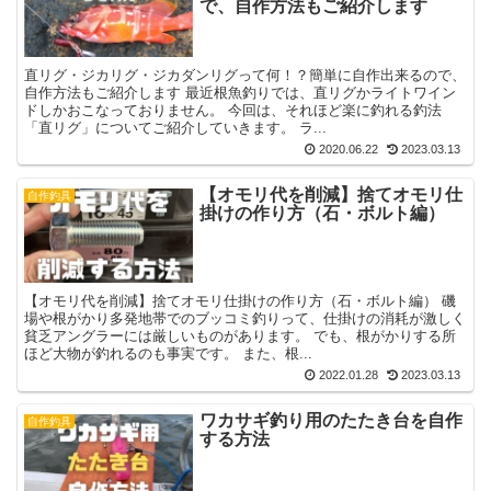
で、自作方法もご紹介します
直リグ・ジカリグ・ジカダンリグって何！？簡単に自作出来るので、
自作方法もご紹介します 最近根魚釣りでは、直リグかライトワイン
ドしかおこなっておりません。 今回は、それほど楽に釣れる釣法
「直リグ」についてご紹介していきます。 ラ...
2020.06.22
2023.03.13
【オモリ代を削減】捨てオモリ仕
自作釣具
掛けの作り方（石・ボルト編）
【オモリ代を削減】捨てオモリ仕掛けの作り方（石・ボルト編） 磯
場や根がかり多発地帯でのブッコミ釣りって、仕掛けの消耗が激しく
貧乏アングラーには厳しいものがあります。 でも、根がかりする所
ほど大物が釣れるのも事実です。 また、根...
2022.01.28
2023.03.13
ワカサギ釣り用のたたき台を自作
自作釣具
する方法