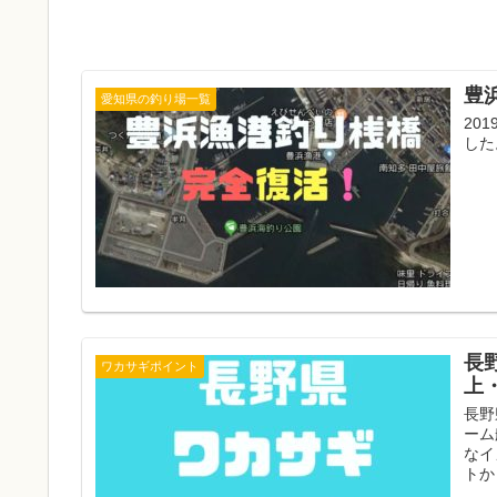
豊
愛知県の釣り場一覧
20
した
長
ワカサギポイント
上
長野
ーム
なイ
トか