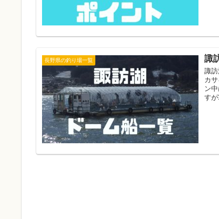
諏
長野県の釣り場一覧
諏訪
カサ
ン中
すが