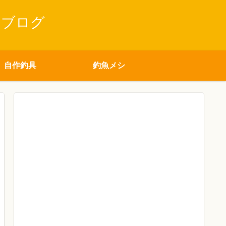
りブログ
自作釣具
釣魚メシ