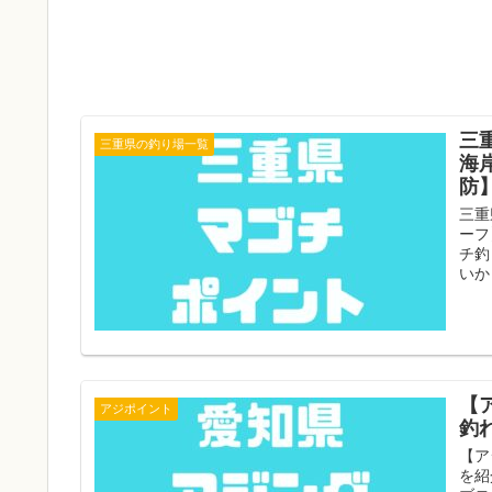
三
三重県の釣り場一覧
海
防
三重
ーフ
チ釣
いか
【
アジポイント
釣
【ア
を紹