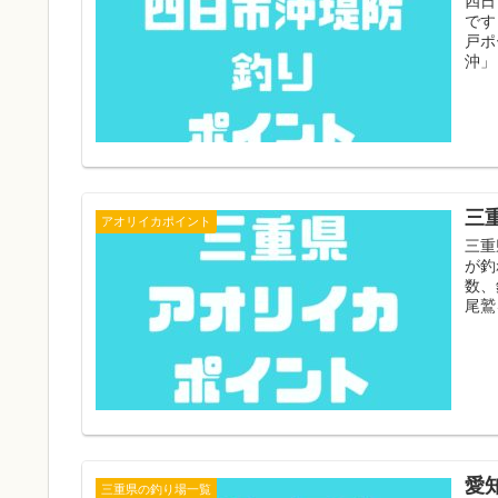
四日
です
戸ポ
沖」
三
アオリイカポイント
三重
が釣
数、
尾鷲
愛
三重県の釣り場一覧