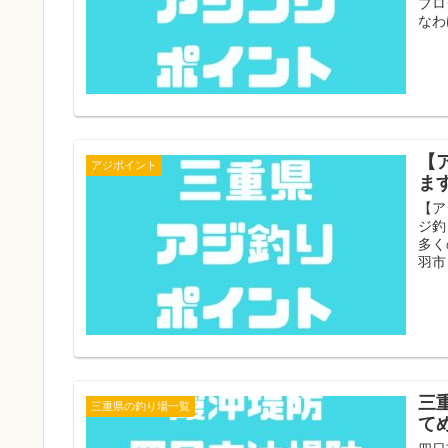
ブロ
なわ
【
アジポイント
ま
【ア
ジ釣
多く
羽市
三
三重県の釣り場一覧
て