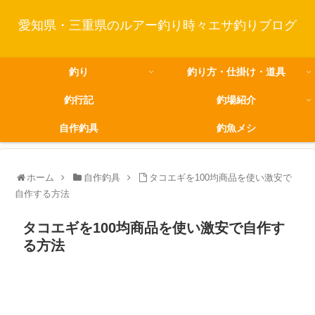
愛知県・三重県のルアー釣り時々エサ釣りブログ
釣り
釣り方・仕掛け・道具
釣行記
釣場紹介
自作釣具
釣魚メシ
ホーム
自作釣具
タコエギを100均商品を使い激安で
自作する方法
タコエギを100均商品を使い激安で自作す
る方法