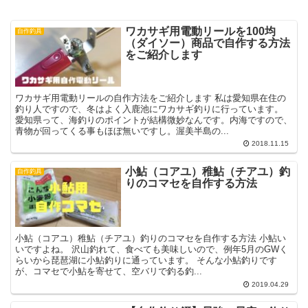
ワカサギ用電動リールを100均
自作釣具
（ダイソー）商品で自作する方法
をご紹介します
ワカサギ用電動リールの自作方法をご紹介します 私は愛知県在住の
釣り人ですので、冬はよく入鹿池にワカサギ釣りに行っています。
愛知県って、海釣りのポイントが結構微妙なんです。内海ですので、
青物が回ってくる事もほぼ無いですし。渥美半島の...
2018.11.15
小鮎（コアユ）稚鮎（チアユ）釣
自作釣具
りのコマセを自作する方法
小鮎（コアユ）稚鮎（チアユ）釣りのコマセを自作する方法 小鮎い
いですよね。 沢山釣れて、食べても美味しいので、例年5月のGWく
らいから琵琶湖に小鮎釣りに通っています。 そんな小鮎釣りです
が、コマセで小鮎を寄せて、空バリで釣る釣...
2019.04.29