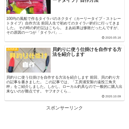
ートタイプ）自作方法
100均の風船で作るタイラバのネクタイ（カーリータイプ・ストレー
トタイプ）自作方法 前回人生で初めてのタイラバ釣行に行ってきま
した。 その時の釣行記はこちら。 まあ結果は惨敗だったんですが、
その原因の一つが「タイラバ」...
2020.05.16
貝釣りに使う仕掛けを自作する方
自作釣具
法を紹介します
貝釣りに使う仕掛けを自作する方法を紹介します 前回、貝の釣り方
の記事を書きました。 この記事では、「工房浦安製の遠投三角天
秤」をご紹介しました。しかし、ローカル釣具なので一般的に購入出
来ないのが難点です。 ヤフオクくら...
2020.10.09
スポンサーリンク