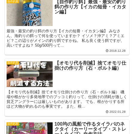
【自作釣り餌】最強・最安の釣り
自作釣具
餌の作り方【イカの短冊・イカタ
ン編】
最強・最安の釣り餌の作り方【イカの短冊・イカタン編】 みなさ
ん、海釣りの餌って何を使っていますか？ イソメ？沖アミ？アミエ
ビ？この辺りがメインの釣り餌ですかね。 私も良く使う餌ですが、
高いですよね？ 50g/500円って...
2018.12.28
【オモリ代を削減】捨てオモリ仕
自作釣具
掛けの作り方（石・ボルト編）
【オモリ代を削減】捨てオモリ仕掛けの作り方（石・ボルト編） 磯
場や根がかり多発地帯でのブッコミ釣りって、仕掛けの消耗が激しく
貧乏アングラーには厳しいものがあります。 でも、根がかりする所
ほど大物が釣れるのも事実です。 また、根...
2022.01.28
100均の風船で作るタイラバのネ
自作釣具
クタイ（カーリータイプ・ストレ