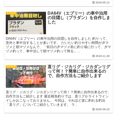
2019.05.11
DA64V（エブリー）の車中泊用
自作釣具
の目隠し（プラダン）を自作しま
した
DA64V（エブリー）の車中泊用の目隠しを自作しました 釣りって、
意外と車中泊することが多いです。 だいたい釣りやすい時間が夕マ
ヅメと朝マヅメなんで、「前日の夕マヅメ前に釣り場に行って、夕マ
ヅメ釣って、車中泊して朝マヅメ釣って帰る」...
2019.11.30
直リグ・ジカリグ・ジカダンリグ
自作釣具
って何！？簡単に自作出来るの
で、自作方法もご紹介します
直リグ・ジカリグ・ジカダンリグって何！？簡単に自作出来るので、
自作方法もご紹介します 最近根魚釣りでは、直リグかライトワイン
ドしかおこなっておりません。 今回は、それほど楽に釣れる釣法
「直リグ」についてご紹介していきます。 ラ...
2020.06.22