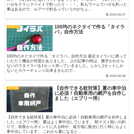
ハゼをクランクベイトで釣ったり・・・。私もワームでハゼを釣った
事はあるので、ルアーで釣るっていうのがちょ...
2020.06.27
100均のネクタイで作る「タイラ
自作釣具
バ」自作方法
100均のネクタイで作る「タイラバ」自作方法 最近タイラバに誘って
いただく機会が何度かありました。 上の記事の時は、勝手がわから
ないのでタイラバを1セット持っていきました。しかし1セットしか
ないとカラーチェンジ出来ませんので...
2020.06.06
【自作できる蚊対策】夏の車中泊
自作釣具
に必須！自動車用の網戸を自作し
ました（エブリー用）
【自作できる蚊対策】夏の車中泊に必須！自動車用の網戸を自作しま
した（エブリー用） 夏はよく車中泊しています。 朝マズメ狙いの釣
りで、前夜からポイントに入る時や、遠方地に観光に行く時にもよく
車中泊しています。 これから夏になると...