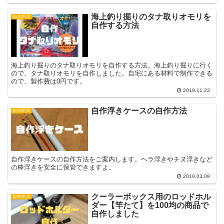
海上釣り掘りのタナ取りオモリを
自作釣具
自作する方法
海上釣り掘りのタナ取りオモリを自作する方法。海上釣り掘りに行く
ので、タナ取りオモリを自作しました。自宅にある材料で制作できる
ので、製作費は0円です。
2019.11.23
自作浮きケースの自作方法
自作釣具
自作浮きケースの自作方法をご案内します。ヘラ浮きやチヌ浮きなど
の棒浮きを安全に保管できますよ。
2019.03.09
クーラーボックス用のロッドホル
自作釣具
ダー【竿たて】を100均の商品で
自作しました