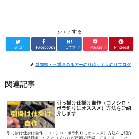
シェアする
Twitter
Facebook
はてブ
Pocket
Pinterest
0
0
0
愛知県・三重県のルアー釣り時々エサ釣りブログ
関連記事
引っ掛け仕掛け自作（コノシロ・
自作釣具
ボラ釣りにオススメ）方法をご紹
介します
引っ掛け仕掛け自作（コノシロ・ボラ釣りにオススメ）方法をご紹介
します 例年3月頃になるとコノシロが産卵で接岸してきます。 この