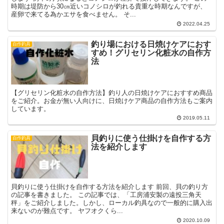
時期は堤防から30㎝近いコノシロが釣れる貴重な時期なんですが、
産卵で来てる為かエサを食べません。 そ...
2022.04.25
釣り場における日焼けケアにおす
自作釣具
すめ！グリセリン化粧水の自作方
法
【グリセリン化粧水の自作方法】釣り人の日焼けケアにおすすめ商品
をご紹介。お金が無い人向けに、日焼けケア商品の自作方法もご案内
しています。
2019.05.11
貝釣りに使う仕掛けを自作する方
自作釣具
法を紹介します
貝釣りに使う仕掛けを自作する方法を紹介します 前回、貝の釣り方
の記事を書きました。 この記事では、「工房浦安製の遠投三角天
秤」をご紹介しました。しかし、ローカル釣具なので一般的に購入出
来ないのが難点です。 ヤフオクくら...
2020.10.09