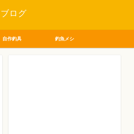
りブログ
自作釣具
釣魚メシ