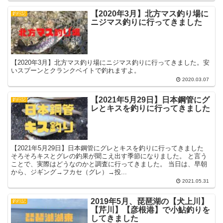
【2020年3月】北方マス釣り場に
釣行記
ニジマス釣りに行ってきました
【2020年3月】北方マス釣り場にニジマス釣りに行ってきました。安
いスプーンとクランクベイトで釣れますよ。
2020.03.07
【2021年5月29日】日本鋼管にグ
釣行記
レとキスを釣りに行ってきました
【2021年5月29日】日本鋼管にグレとキスを釣りに行ってきました
そろそろキスとグレの釣果が聞こえ出す季節になりました。 と言う
ことで、実際はどうなのかと調査に行ってきました。 当日は、早朝
から、ジギング→フカセ（グレ）→投...
2021.05.31
2019年5月、琵琶湖の【犬上川】
釣行記
【芹川】【彦根港】で小鮎釣りを
してきました