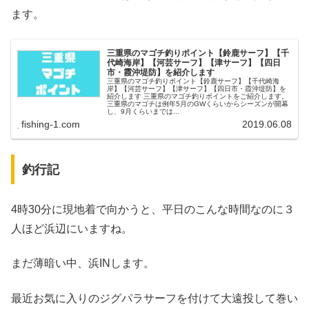
ます。
三重県のマゴチ釣りポイント【鈴鹿サーフ】【千
代崎海岸】【河芸サーフ】【津サーフ】【四日
市・霞沖堤防】を紹介します
三重県のマゴチ釣りポイント【鈴鹿サーフ】【千代崎海
岸】【河芸サーフ】【津サーフ】【四日市・霞沖堤防】を
紹介します 三重県のマゴチ釣りポイントをご紹介します。
三重県のマゴチは例年5月のGWくらいからシーズンが開幕
し、9月くらいまでは...
fishing-1.com
2019.06.08
釣行記
4時30分に現地着で向かうと、平日のこんな時間なのに３
人ほど浜辺にいますね。
まだ薄暗い中、浜INします。
最近お気に入りのジグパラサーフを付けて大遠投して巻い