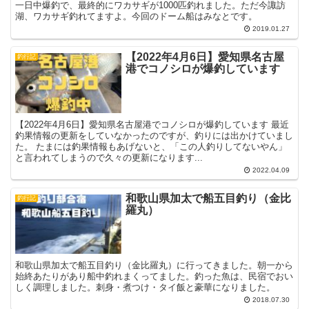
一日中爆釣で、最終的にワカサギが1000匹釣れました。ただ今諏訪
湖、ワカサギ釣れてますよ。今回のドーム船はみなとです。
2019.01.27
【2022年4月6日】愛知県名古屋
釣行記
港でコノシロが爆釣しています
【2022年4月6日】愛知県名古屋港でコノシロが爆釣しています 最近
釣果情報の更新をしていなかったのですが、釣りには出かけていまし
た。 たまには釣果情報もあげないと、「この人釣りしてないやん」
と言われてしまうので久々の更新になります...
2022.04.09
和歌山県加太で船五目釣り（金比
釣行記
羅丸）
和歌山県加太で船五目釣り（金比羅丸）に行ってきました。朝一から
始終あたりがあり船中釣れまくってました。釣った魚は、民宿でおい
しく調理しました。刺身・煮つけ・タイ飯と豪華になりました。
2018.07.30