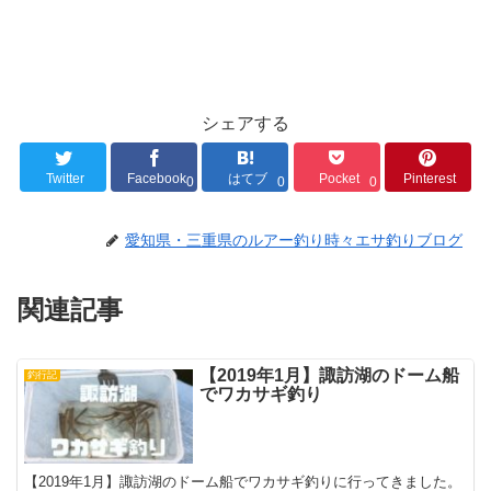
シェアする
Twitter
Facebook
はてブ
Pocket
Pinterest
0
0
0
愛知県・三重県のルアー釣り時々エサ釣りブログ
関連記事
【2019年1月】諏訪湖のドーム船
釣行記
でワカサギ釣り
【2019年1月】諏訪湖のドーム船でワカサギ釣りに行ってきました。