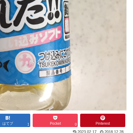
はてブ
Pocket
Pinterest
1
0
2023.02.17
2018.12.28