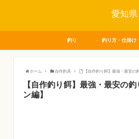
愛知県
釣り
釣り方・仕掛け
ホーム
自作釣具
【自作釣り餌】最強・最安の
【自作釣り餌】最強・最安の釣
ン編】