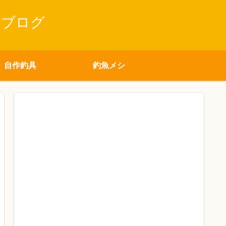
りブログ
自作釣具
釣魚メシ