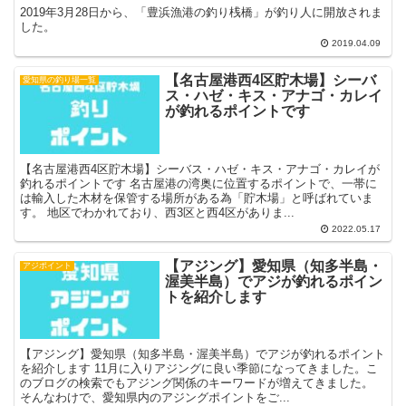
2019年3月28日から、「豊浜漁港の釣り桟橋」が釣り人に開放されま
した。
2019.04.09
【名古屋港西4区貯木場】シーバ
愛知県の釣り場一覧
ス・ハゼ・キス・アナゴ・カレイ
が釣れるポイントです
【名古屋港西4区貯木場】シーバス・ハゼ・キス・アナゴ・カレイが
釣れるポイントです 名古屋港の湾奥に位置するポイントで、一帯に
は輸入した木材を保管する場所がある為「貯木場」と呼ばれていま
す。 地区でわかれており、西3区と西4区がありま...
2022.05.17
【アジング】愛知県（知多半島・
アジポイント
渥美半島）でアジが釣れるポイン
トを紹介します
【アジング】愛知県（知多半島・渥美半島）でアジが釣れるポイント
を紹介します 11月に入りアジングに良い季節になってきました。こ
のブログの検索でもアジング関係のキーワードが増えてきました。
そんなわけで、愛知県内のアジングポイントをご...