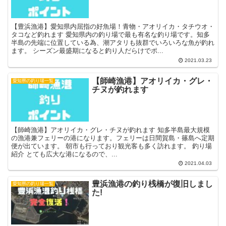
【豊浜漁港】愛知県内屈指の好魚場！青物・アオリイカ・タチウオ・
タコなど釣れます 愛知県内の釣り場で最も有名な釣り場です。知多
半島の先端に位置している為、潮アタリも抜群でいろいろな魚が釣れ
ます。 シーズン最盛期になると釣り人だらけでポ...
2021.03.23
【師崎漁港】アオリイカ・グレ・
愛知県の釣り場一覧
チヌが釣れます
【師崎漁港】アオリイカ・グレ・チヌが釣れます 知多半島最大規模
の漁港兼フェリーの港になります。フェリーは日間賀島・篠島へ定期
便が出ています。 朝市も行っており観光客も多く訪れます。 釣り場
紹介 とても広大な港になるので、...
2021.04.03
豊浜漁港の釣り桟橋が復旧しまし
愛知県の釣り場一覧
た!