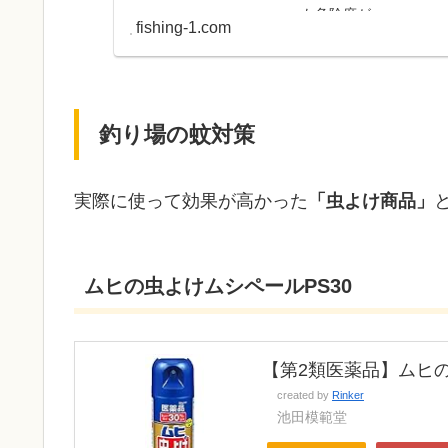
も危険度が...
fishing-1.com
釣り場の蚊対策
実際に使って効果が高かった
「虫よけ商品」
ムヒの虫よけムシペールPS30
【第2類医薬品】ムヒの虫
created by
Rinker
池田模範堂