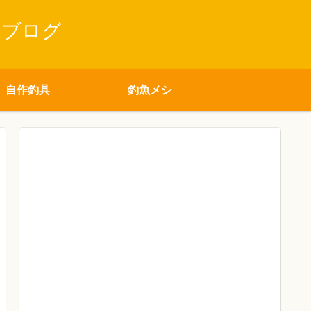
りブログ
自作釣具
釣魚メシ