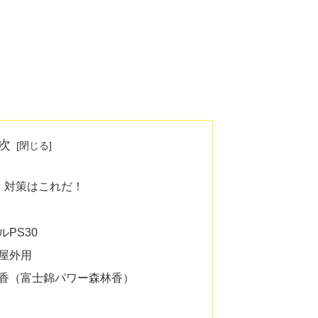
次
」対策はこれだ！
PS30
屋外用
香（富士錦パワー森林香）