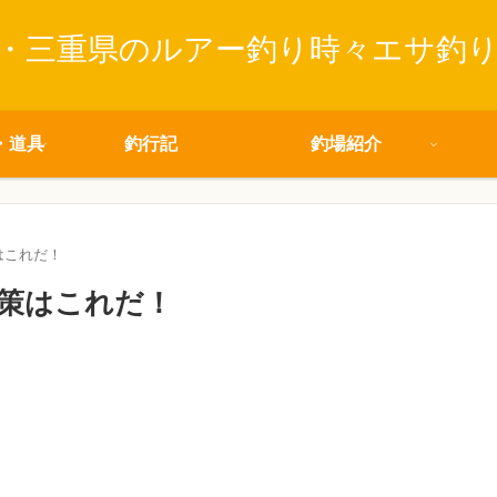
・三重県のルアー釣り時々エサ釣
・道具
釣行記
釣場紹介
はこれだ！
策はこれだ！