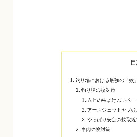
目
釣り場における最強の「蚊
釣り場の蚊対策
ムヒの虫よけムシペール
アースジェットヤブ蚊
やっぱり安定の蚊取線
車内の蚊対策