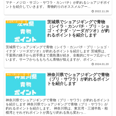
マチ・メジロ・サゴシ・サワラ・カンパチ）が釣れるショアジギポイ
ントを紹介していきます。 青物釣りのオススメルアー...
2022.11.26
茨城県でショアジギングで青物
茨城県の釣り場一覧
（シイラ・カンパチ・ブリ・ショ
ゴ・イナダ・ソーダガツオ）が釣
れるポイントを紹介します
茨城県でショアジギングで青物（シイラ・カンパチ・ブリ・ショゴ・
イナダ・ソーダガツオ）が釣れるポイントを紹介します 茨城県は、
千葉県の銚子から岩手県まで鹿島灘が続き、全般的にサーフ広がって
います。サーフからももちろん青物が狙えますが、ポイン...
2024.01.20
神奈川県でショアジギングで青物
神奈川県の釣り場一覧
（ブリ・サワラ）が釣れるポイン
トを紹介します
神奈川県でショアジギングで青物（ブリ・サワラ）が釣れるポイント
を紹介します 神奈川県でショアジギングで青物（ブリ・サワラ）が
釣れるポイントを紹介します。 神奈川県は、東京湾・三浦半島・相
模湾とそれぞれポイントが異なり釣れる魚も変わっ...