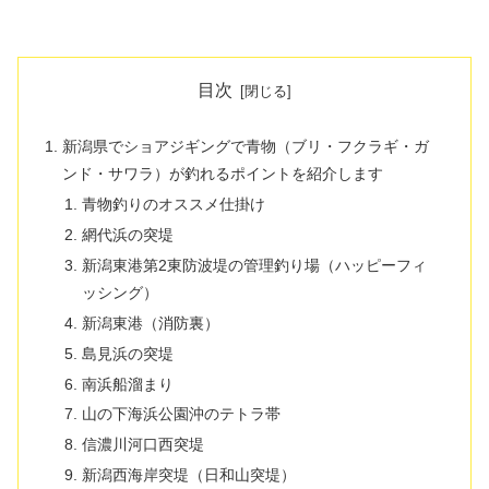
目次
新潟県でショアジギングで青物（ブリ・フクラギ・ガ
ンド・サワラ）が釣れるポイントを紹介します
青物釣りのオススメ仕掛け
網代浜の突堤
新潟東港第2東防波堤の管理釣り場（ハッピーフィ
ッシング）
新潟東港（消防裏）
島見浜の突堤
南浜船溜まり
山の下海浜公園沖のテトラ帯
信濃川河口西突堤
新潟西海岸突堤（日和山突堤）