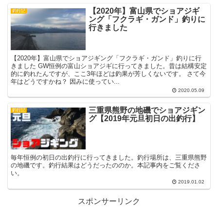
【2020年】富山県でショアジギ
釣行記
ング「フクラギ・ガンド」釣りに
行きました
【2020年】富山県でショアジギング「フクラギ・ガンド」釣りに行
きました GW恒例の富山ショアジギに行ってきました。昔は結構安定
的に釣れたんですが、ここ3年ほどは釣果が芳しくないです。 さて今
年はどうですかね？ 因みに使ってい...
2020.05.09
三重県熊野の地磯でショアジギン
釣行記
グ【2019年元旦初日の出釣行】
毎年恒例の初日の出釣行に行ってきました。釣行場所は、三重県熊野
の地磯です。釣行結果はどうだったののか。本記事内をご覧くださ
い。
2019.01.02
スポンサーリンク