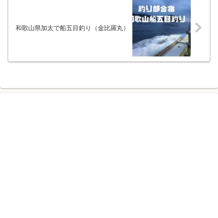
和歌山県加太で船五目釣り（金比羅丸）