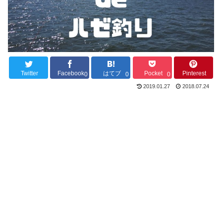
Twitter
Facebook
はてブ
Pocket
Pinterest
0
0
0
2019.01.27
2018.07.24