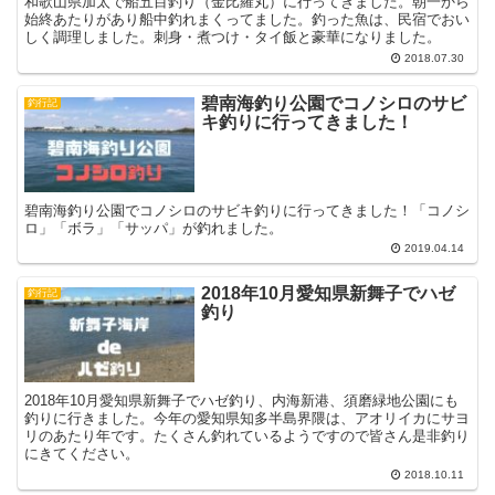
和歌山県加太で船五目釣り（金比羅丸）に行ってきました。朝一から
始終あたりがあり船中釣れまくってました。釣った魚は、民宿でおい
しく調理しました。刺身・煮つけ・タイ飯と豪華になりました。
2018.07.30
碧南海釣り公園でコノシロのサビ
釣行記
キ釣りに行ってきました！
碧南海釣り公園でコノシロのサビキ釣りに行ってきました！「コノシ
ロ」「ボラ」「サッパ」が釣れました。
2019.04.14
2018年10月愛知県新舞子でハゼ
釣行記
釣り
2018年10月愛知県新舞子でハゼ釣り、内海新港、須磨緑地公園にも
釣りに行きました。今年の愛知県知多半島界隈は、アオリイカにサヨ
リのあたり年です。たくさん釣れているようですので皆さん是非釣り
にきてください。
2018.10.11