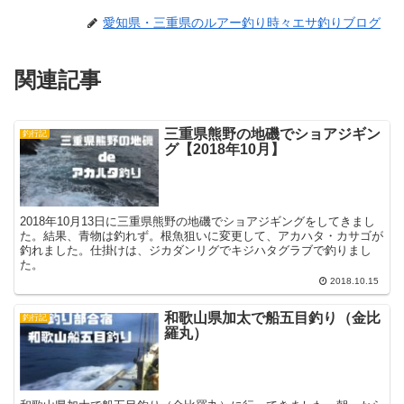
愛知県・三重県のルアー釣り時々エサ釣りブログ
関連記事
三重県熊野の地磯でショアジギン
釣行記
グ【2018年10月】
2018年10月13日に三重県熊野の地磯でショアジギングをしてきまし
た。結果、青物は釣れず。根魚狙いに変更して、アカハタ・カサゴが
釣れました。仕掛けは、ジカダンリグでキジハタグラブで釣りまし
た。
2018.10.15
和歌山県加太で船五目釣り（金比
釣行記
羅丸）