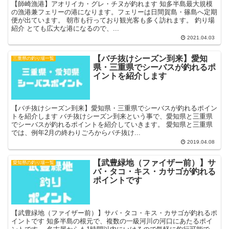
【師崎漁港】アオリイカ・グレ・チヌが釣れます 知多半島最大規模
の漁港兼フェリーの港になります。フェリーは日間賀島・篠島へ定期
便が出ています。 朝市も行っており観光客も多く訪れます。 釣り場
紹介 とても広大な港になるので、...
2021.04.03
【バチ抜けシーズン到来】愛知
三重県の釣り場一覧
県・三重県でシーバスが釣れるポ
イントを紹介します
【バチ抜けシーズン到来】愛知県・三重県でシーバスが釣れるポイン
トを紹介します バチ抜けシーズン到来という事で、愛知県と三重県
でシーバスが釣れるポイントを紹介していきます。 愛知県と三重県
では、例年2月の終わりごろからバチ抜け...
2019.04.08
【武豊緑地（ファイザー前）】サ
愛知県の釣り場一覧
バ・タコ・キス・カサゴが釣れる
ポイントです
【武豊緑地（ファイザー前）】サバ・タコ・キス・カサゴが釣れるポ
イントです 知多半島の根元で、複数の一級河川の河口にあたるポイ