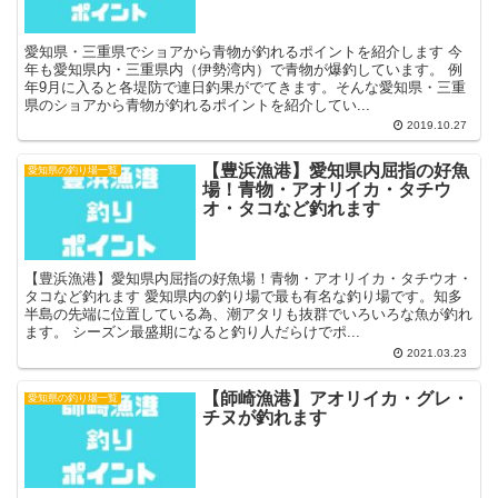
愛知県・三重県でショアから青物が釣れるポイントを紹介します 今
年も愛知県内・三重県内（伊勢湾内）で青物が爆釣しています。 例
年9月に入ると各堤防で連日釣果がでてきます。そんな愛知県・三重
県のショアから青物が釣れるポイントを紹介してい...
2019.10.27
【豊浜漁港】愛知県内屈指の好魚
愛知県の釣り場一覧
場！青物・アオリイカ・タチウ
オ・タコなど釣れます
【豊浜漁港】愛知県内屈指の好魚場！青物・アオリイカ・タチウオ・
タコなど釣れます 愛知県内の釣り場で最も有名な釣り場です。知多
半島の先端に位置している為、潮アタリも抜群でいろいろな魚が釣れ
ます。 シーズン最盛期になると釣り人だらけでポ...
2021.03.23
【師崎漁港】アオリイカ・グレ・
愛知県の釣り場一覧
チヌが釣れます