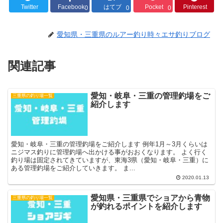
Twitter
Facebook
はてブ
Pocket
Pinterest
0
0
0
愛知県・三重県のルアー釣り時々エサ釣りブログ
関連記事
愛知・岐阜・三重の管理釣場をご
三重県の釣り場一覧
紹介します
愛知・岐阜・三重の管理釣場をご紹介します 例年1月～3月くらいは
ニジマス釣りに管理釣場へ出かける事がおおくなります。 よく行く
釣り場は固定されてきていますが、東海3県（愛知・岐阜・三重）に
ある管理釣場をご紹介していきます。 ま...
2020.01.13
愛知県・三重県でショアから青物
三重県の釣り場一覧
が釣れるポイントを紹介します