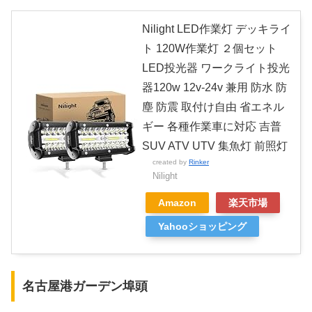
Nilight LED作業灯 デッキライ
ト 120W作業灯 ２個セット
LED投光器 ワークライト投光
器120w 12v-24v 兼用 防水 防
塵 防震 取付け自由 省エネル
ギー 各種作業車に対応 吉普
SUV ATV UTV 集魚灯 前照灯
created by
Rinker
Nilight
Amazon
楽天市場
Yahooショッピング
名古屋港ガーデン埠頭