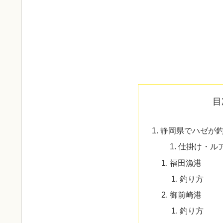
目
静岡県でハゼが
仕掛け・ル
福田漁港
釣り方
御前崎港
釣り方