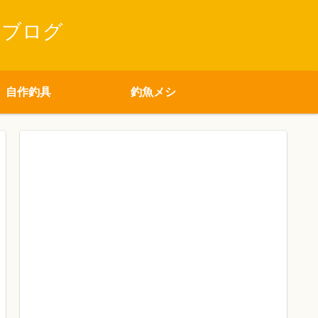
りブログ
自作釣具
釣魚メシ