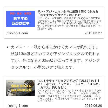
サバ・アジ・カマス釣りに最適！安くて釣れる
「おすすめジグサビキ」はこれだ
サバ・アジ・カマス釣りに最適！安くて釣れる「おすすめ
ジグサビキ」はこれだ ジグサビキってご存知ですか？ ショ
アジギのジグの先に、サビキを2つ3つ付けて釣る方法で
す。ジグを食べる程でかくない魚を狙う事ができます。 今
回は安くて釣...
fishing-1.com
2019.03.27
カマス・・・秋から冬にかけてカマスが釣れます。
秋は10㎝ほどのカマスがアジングタックルで釣れま
すが、冬になると30㎝級が回ってきます。アジング
タックルで、小型のジグで狙えます。
ウルトラライトショアジギング【ULSJ】のすす
め！「小サバ」「ツバス」「ショゴ」「メッキ」
「カマス」釣りなどに
ウルトラライトショアジギング【ULSJ】のすすめ！「小サ
バ」「ツバス」「ショゴ」「メッキ」「カマス」釣りなど
に 最近「ウルトラライトショアジギング【ULSJ】」にハ
マっています。 今回はそんな「ウルトラライトショアジギ
ング【ULSJ...
fishing-1.com
2019.06.26