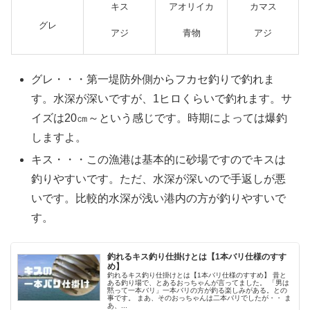
キス
アオリイカ
カマス
グレ
アジ
青物
アジ
グレ・・・第一堤防外側からフカセ釣りで釣れま
す。水深が深いですが、1ヒロくらいで釣れます。サ
イズは20㎝～という感じです。時期によっては爆釣
しますよ。
キス・・・この漁港は基本的に砂場ですのでキスは
釣りやすいです。ただ、水深が深いので手返しが悪
いです。比較的水深が浅い港内の方が釣りやすいで
す。
釣れるキス釣り仕掛けとは【1本バリ仕様のすす
め】
釣れるキス釣り仕掛けとは【1本バリ仕様のすすめ】 昔と
ある釣り場で、とあるおっちゃんが言ってました。 「男は
黙って一本バリ」一本バリの方が釣る楽しみがある。との
事です。 まあ、そのおっちゃんは二本バリでしたが・・ ま
あ、...