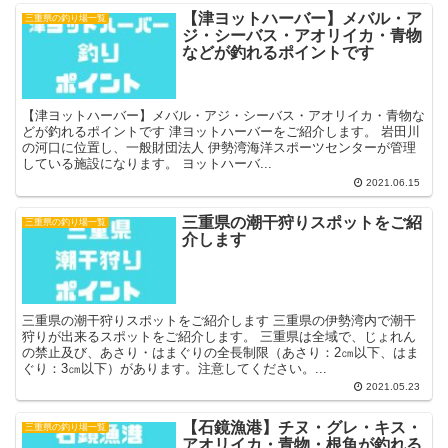
【津ヨットハーバー】メバル・ア
三重県の釣り場一覧
ジ・シーバス・アオリイカ・青物
などが釣れるポイントです
【津ヨットハーバー】メバル・アジ・シーバス・アオリイカ・青物な
どが釣れるポイントです 津ヨットハーバーをご紹介します。 岩田川
の河口に位置し、一般財団法人 伊勢湾海洋スポーツセンターが管理
している施設になります。 ヨットハーバ...
2021.06.15
三重県の潮干狩りスポットをご紹
三重県の釣り場一覧
介します
三重県の潮干狩りスポットをご紹介します 三重県の伊勢湾内で潮干
狩りが出来るスポットをご紹介します。 三重県は全域で、じょれん
の禁止及び、あさり・はまぐりの全長制限（あさり：2㎝以下、はま
ぐり：3㎝以下）があります。注意してください。...
2021.05.23
【石鏡漁港】チヌ・グレ・キス・
三重県の釣り場一覧
アオリイカ・青物・根魚が釣れる