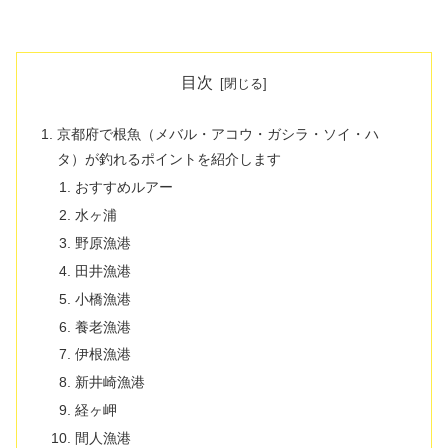
目次
京都府で根魚（メバル・アコウ・ガシラ・ソイ・ハ
タ）が釣れるポイントを紹介します
おすすめルアー
水ヶ浦
野原漁港
田井漁港
小橋漁港
養老漁港
伊根漁港
新井崎漁港
経ヶ岬
間人漁港