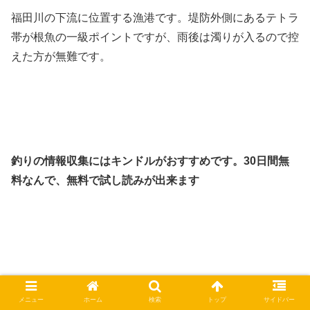
福田川の下流に位置する漁港です。堤防外側にあるテトラ
帯が根魚の一級ポイントですが、雨後は濁りが入るので控
えた方が無難です。
釣りの情報収集にはキンドルがおすすめです。30日間無
料なんで、無料で試し読みが出来ます
釣れない時間の暇つぶしにはオーディブル。今なら無料で
メニュー
ホーム
検索
トップ
サイドバー