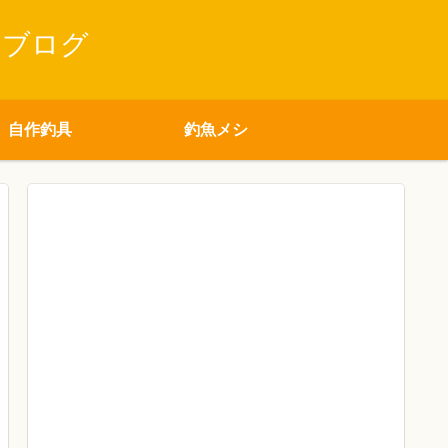
りブログ
自作釣具
釣魚メシ