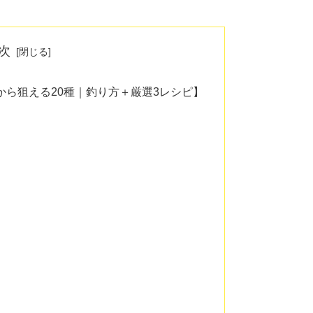
次
から狙える20種｜釣り方＋厳選3レシピ】