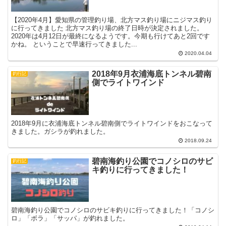
【2020年4月】愛知県の管理釣り場、北方マス釣り場にニジマス釣り
に行ってきました 北方マス釣り場の終了日時が決定されました。
2020年は4月12日が最終になるようです。今期も行けてあと2回です
かね。 ということで早速行ってきました...
2020.04.04
2018年9月衣浦海底トンネル碧南
釣行記
側でライトワインド
2018年9月に衣浦海底トンネル碧南側でライトワインドをおこなって
きました。ガシラが釣れました。
2018.09.24
碧南海釣り公園でコノシロのサビ
釣行記
キ釣りに行ってきました！
碧南海釣り公園でコノシロのサビキ釣りに行ってきました！「コノシ
ロ」「ボラ」「サッパ」が釣れました。