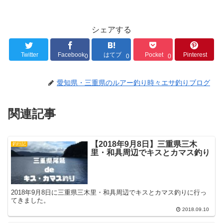
シェアする
Twitter
Facebook
はてブ
Pocket
Pinterest
0
0
0
愛知県・三重県のルアー釣り時々エサ釣りブログ
関連記事
【2018年9月8日】三重県三木
釣行記
里・和具周辺でキスとカマス釣り
2018年9月8日に三重県三木里・和具周辺でキスとカマス釣りに行っ
てきました。
2018.09.10