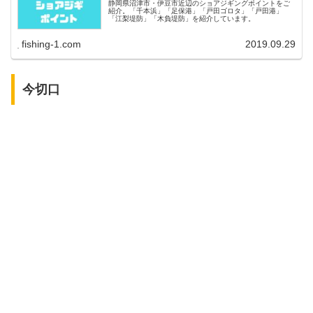
静岡県沼津市・伊豆市近辺のショアジギングポイントをご
紹介。「千本浜」「足保港」「戸田ゴロタ」「戸田港」
「江梨堤防」「木負堤防」を紹介しています。
fishing-1.com
2019.09.29
今切口