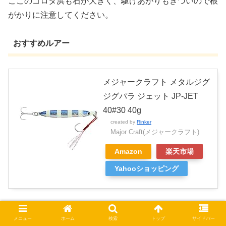
ここのゴロタ浜も石が大きく、駆けあがりもきついので根
がかりに注意してください。
おすすめルアー
メジャークラフト メタルジグ
ジグパラ ジェット JP-JET
40#30 40g
created by
Rinker
Major Craft(メジャークラフト)
Amazon
楽天市場
Yahooショッピング
サーフにおいて飛距離は最重要ですので飛距離が出るタイ
メニュー
ホーム
検索
トップ
サイドバー
プのジグがおすすめです。